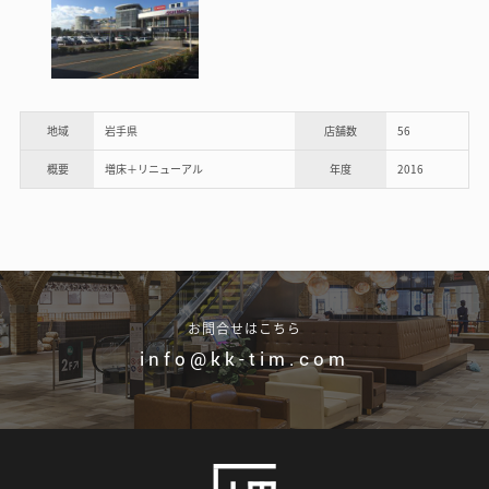
地域
岩手県
店舗数
56
概要
増床＋リニューアル
年度
2016
お問合せはこちら
info@kk-tim.com